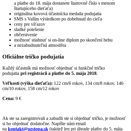
a platbe do 18. mája dostanete štartovné číslo s menom
štartujúceho dieťaťa)
originálna kovová účastnícka medaila podujatia
SMS s Vaším výsledkom po dobehnutí do cieľa
ceny pre víťazov
sladké potešenie
občerstvenie
možnosť stiahnuť si on-line diplom po skončení behu
a nezabudnuteľná atmosféra
Oficiálne tričko podujatia
Každý účastník má možnosť objednať si funkčné tričko
podujatia
pri registrácii a platbe do 5. mája 2018
.
Veľkosti (výška dieťaťa):
122 cm/6 rokov, 134 cm/8 rokov, 146
cm/10 rokov, 158 cm/12 rokov
Cena:
9 €
Ak ste sa zaregistrovali a zabudli ste si objednať tričko, je možnosť
si ho objednať dodatočne. Napíšte nám email
na
kontakt@ozstopa.sk
(taktiež len pri úhrade platby do 5. mája