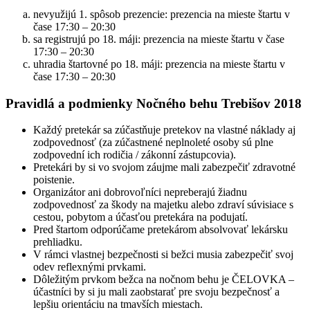
nevyužijú 1. spôsob prezencie: prezencia na mieste štartu v
čase 17:30 – 20:30
sa registrujú po 18. máji: prezencia na mieste štartu v čase
17:30 – 20:30
uhradia štartovné po 18. máji: prezencia na mieste štartu v
čase 17:30 – 20:30
Pravidlá a podmienky Nočného behu Trebišov 2018
Každý pretekár sa zúčastňuje pretekov na vlastné náklady aj
zodpovednosť (za zúčastnené neplnoleté osoby sú plne
zodpovední ich rodičia / zákonní zástupcovia).
Pretekári by si vo svojom záujme mali zabezpečiť zdravotné
poistenie.
Organizátor ani dobrovoľníci nepreberajú žiadnu
zodpovednosť za škody na majetku alebo zdraví súvisiace s
cestou, pobytom a účasťou pretekára na podujatí.
Pred štartom odporúčame pretekárom absolvovať lekársku
prehliadku.
V rámci vlastnej bezpečnosti si bežci musia zabezpečiť svoj
odev reflexnými prvkami.
Dôležitým prvkom bežca na nočnom behu je ČELOVKA –
účastníci by si ju mali zaobstarať pre svoju bezpečnosť a
lepšiu orientáciu na tmavších miestach.