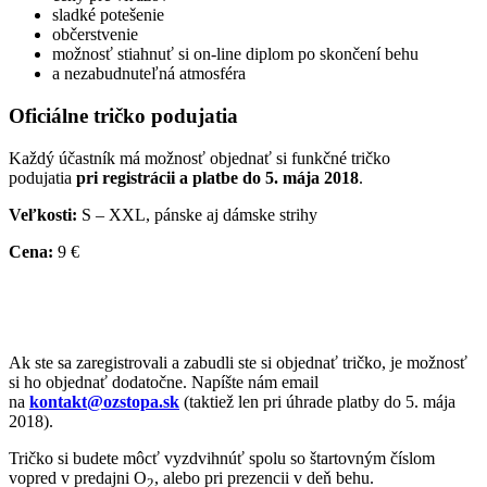
sladké potešenie
občerstvenie
možnosť stiahnuť si on-line diplom po skončení behu
a nezabudnuteľná atmosféra
Oficiálne tričko podujatia
Každý účastník má možnosť objednať si funkčné tričko
podujatia
pri registrácii a platbe do 5. mája 2018
.
Veľkosti:
S – XXL, pánske aj dámske strihy
Cena:
9 €
Ak ste sa zaregistrovali a zabudli ste si objednať tričko, je možnosť
si ho objednať dodatočne. Napíšte nám email
na
kontakt@ozstopa.sk
(taktiež len pri úhrade platby do 5. mája
2018).
Tričko si budete môcť vyzdvihnúť spolu so štartovným číslom
vopred v predajni O
, alebo pri prezencii v deň behu.
2