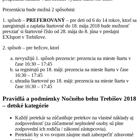
Prezentácia bude možná 2 spôsobmi:
1. spôsob –
PREFEROVANÝ
– pre deti od 6 do 14 rokov, ktorí sa
zaregistrujú a zaplatia štartovné do 18. mája 2018 bude možnosť
prevziať si štartovné číslo od 28. mája do 8. júna v predajni
EXIsport v Trebišove.
2. spôsob – pre bežcov, ktorí
nevyužijú 1. spôsob prezencie: prezencia na mieste štartu v
čase 16:30 – 17:45
sa registrujú po 18. máji: prezencia na mieste štartu v čase
16:30 – 17:45
uhradia štartovné po 18. máji: prezencia na mieste štartu v
čase 16:30 – 17:45
Pravidlá a podmienky Nočného behu Trebišov 2018
– detské kategórie
Každý pretekár sa zúčastňuje pretekov na vlastné náklady aj
zodpovednosť (za zúčastnené neplnoleté osoby sú plne
zodpovední ich rodičia / zákonní zástupcovia).
Pretekári by si vo svojom záujme mali zabezpečiť zdravotné