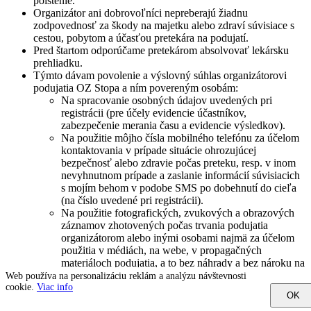
poistenie.
Organizátor ani dobrovoľníci nepreberajú žiadnu
zodpovednosť za škody na majetku alebo zdraví súvisiace s
cestou, pobytom a účasťou pretekára na podujatí.
Pred štartom odporúčame pretekárom absolvovať lekársku
prehliadku.
Týmto dávam povolenie a výslovný súhlas organizátorovi
podujatia OZ Stopa a ním povereným osobám:
Na spracovanie osobných údajov uvedených pri
registrácii (pre účely evidencie účastníkov,
zabezpečenie merania času a evidencie výsledkov).
Na použitie môjho čísla mobilného telefónu za účelom
kontaktovania v prípade situácie ohrozujúcej
bezpečnosť alebo zdravie počas preteku, resp. v inom
nevyhnutnom prípade a zaslanie informácií súvisiacich
s mojím behom v podobe SMS po dobehnutí do cieľa
(na číslo uvedené pri registrácii).
Na použitie fotografických, zvukových a obrazových
záznamov zhotovených počas trvania podujatia
organizátorom alebo inými osobami najmä za účelom
použitia v médiách, na webe, v propagačných
materiáloch podujatia, a to bez náhrady a bez nároku na
autorské práva.
Web používa na personalizáciu reklám a analýzu návštevnosti
Pretekár sa oboznámil s podmienkami preteku pred svojou
cookie.
Viac info
OK
registráciou na pretek. V momente registrácie sa pretekár