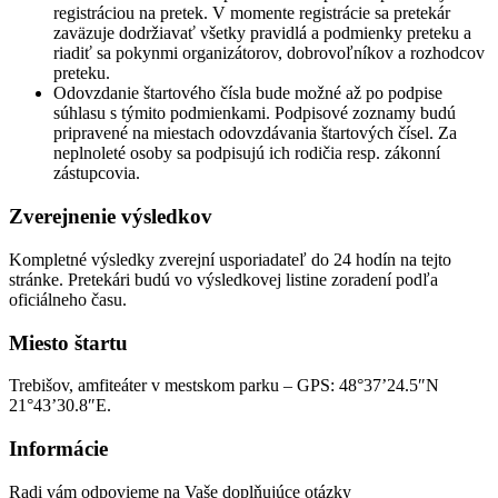
registráciou na pretek. V momente registrácie sa pretekár
zaväzuje dodržiavať všetky pravidlá a podmienky preteku a
riadiť sa pokynmi organizátorov, dobrovoľníkov a rozhodcov
preteku.
Odovzdanie štartového čísla bude možné až po podpise
súhlasu s týmito podmienkami. Podpisové zoznamy budú
pripravené na miestach odovzdávania štartových čísel. Za
neplnoleté osoby sa podpisujú ich rodičia resp. zákonní
zástupcovia.
Zverejnenie výsledkov
Kompletné výsledky zverejní usporiadateľ do 24 hodín na tejto
stránke. Pretekári budú vo výsledkovej listine zoradení podľa
oficiálneho času.
Miesto štartu
Trebišov, amfiteáter v mestskom parku – GPS: 48°37’24.5″N
21°43’30.8″E.
Informácie
Radi vám odpovieme na Vaše doplňujúce otázky