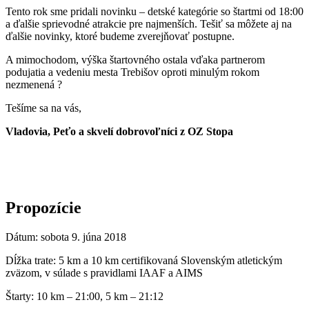
Tento rok sme pridali novinku – detské kategórie so štartmi od 18:00
a ďalšie sprievodné atrakcie pre najmenších. Tešiť sa môžete aj na
ďalšie novinky, ktoré budeme zverejňovať postupne.
A mimochodom, výška štartovného ostala vďaka partnerom
podujatia a vedeniu mesta Trebišov oproti minulým rokom
nezmenená ?
Tešíme sa na vás,
Vladovia, Peťo a skvelí dobrovoľníci z OZ Stopa
Propozície
Dátum:
sobota 9. júna 2018
Dĺžka trate:
5 km a 10 km certifikovaná Slovenským atletickým
zväzom, v súlade s pravidlami IAAF a AIMS
Štarty:
10 km – 21:00, 5 km – 21:12