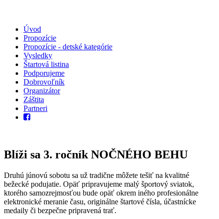
Úvod
Propozície
Propozície - detské kategórie
Vysledky
Štartová listina
Podporujeme
Dobrovoľník
Organizátor
Záštita
Partneri
Blíži sa 3. ročník NOČNÉHO BEHU
Druhú júnovú sobotu sa už tradične môžete tešiť na kvalitné
bežecké podujatie. Opäť pripravujeme malý športový sviatok,
ktorého samozrejmosťou bude opäť okrem iného profesionálne
elektronické meranie času, originálne štartové čísla, účastnícke
medaily či bezpečne pripravená trať.