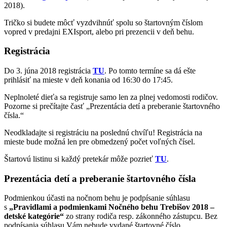
2018).
Tričko si budete môcť vyzdvihnúť spolu so štartovným číslom
vopred v predajni EXIsport, alebo pri prezencii v deň behu.
Registrácia
Do 3. júna 2018 registrácia
TU
. Po tomto termíne sa dá ešte
prihlásiť na mieste v deň konania od 16:30 do 17:45.
Neplnoleté dieťa sa registruje samo len za plnej vedomosti rodičov.
Pozorne si prečítajte časť „Prezentácia detí a preberanie štartovného
čísla.“
Neodkladajte si registráciu na poslednú chvíľu! Registrácia na
mieste bude možná len pre obmedzený počet voľných čísel.
Štartovú listinu si každý pretekár môže pozrieť
TU
.
Prezentácia detí a preberanie štartovného čísla
Podmienkou účasti na nočnom behu je podpísanie súhlasu
s
„Pravidlami a podmienkami Nočného behu Trebišov 2018 –
detské kategórie“
zo strany rodiča resp. zákonného zástupcu. Bez
podpísania súhlasu Vám nebude vydané štartovné číslo.