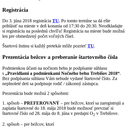
Registrácia
Do 3. júna 2018 registrácia
TU
. Po tomto termíne sa dá ešte
prihlásiť na mieste v deň konania od 17:30 do 20:30. Neodkladajte
si registráciu na poslednú chvíľu! Registrácia na mieste bude možná
len pre obmedzený počet voľných čísel.
Štartovú listinu si každý pretekár môže pozrieť
TU
.
Prezentácia bežcov a preberanie štartovného čísla
Podmienkou účasti na nočnom behu je podpísanie súhlasu
s
„Pravidlami a podmienkami Nočného behu Trebišov 2018“
.
Bez podpísania súhlasu Vám nebude vydané štartovné číslo. Za
neplnoleté deti sa podpisuje rodič / zákonný zástupca.
Prezentácia bude možná 2 spôsobmi:
1. spôsob –
PREFEROVANÝ
– pre bežcov, ktorí sa zaregistrujú a
zaplatia štartovné do 18. mája 2018 bude možnosť prevziať si
štartovné číslo od 28. mája do 8. júna v predajni O
v Trebišove.
2
2. spôsob – pre bežcov, ktorí