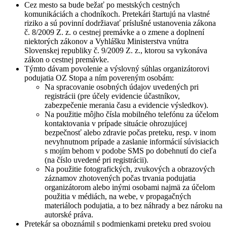
Cez mesto sa bude bežať po mestských cestných
komunikáciách a chodníkoch. Pretekári štartujú na vlastné
riziko a sú povinní dodržiavať príslušné ustanovenia zákona
č. 8/2009 Z. z. o cestnej premávke a o zmene a doplnení
niektorých zákonov a Vyhlášku Ministerstva vnútra
Slovenskej republiky č. 9/2009 Z. z., ktorou sa vykonáva
zákon o cestnej premávke.
Týmto dávam povolenie a výslovný súhlas organizátorovi
podujatia OZ Stopa a ním povereným osobám:
Na spracovanie osobných údajov uvedených pri
registrácii (pre účely evidencie účastníkov,
zabezpečenie merania času a evidencie výsledkov).
Na použitie môjho čísla mobilného telefónu za účelom
kontaktovania v prípade situácie ohrozujúcej
bezpečnosť alebo zdravie počas preteku, resp. v inom
nevyhnutnom prípade a zaslanie informácií súvisiacich
s mojím behom v podobe SMS po dobehnutí do cieľa
(na číslo uvedené pri registrácii).
Na použitie fotografických, zvukových a obrazových
záznamov zhotovených počas trvania podujatia
organizátorom alebo inými osobami najmä za účelom
použitia v médiách, na webe, v propagačných
materiáloch podujatia, a to bez náhrady a bez nároku na
autorské práva.
Pretekár sa oboznámil s podmienkami preteku pred svojou