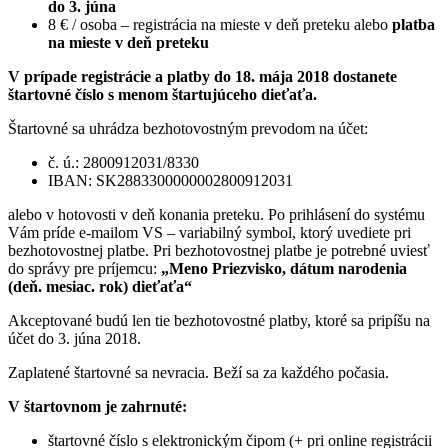
do 3. júna
8 € / osoba – registrácia na mieste v deň preteku alebo
platba
na mieste v deň preteku
V prípade registrácie a platby do 18. mája 2018 dostanete
štartovné číslo s menom štartujúceho dieťaťa.
Štartovné sa uhrádza bezhotovostným prevodom na účet:
č. ú.: 2800912031/8330
IBAN: SK2883300000002800912031
alebo v hotovosti v deň konania preteku. Po prihlásení do systému
Vám príde e-mailom VS – variabilný symbol, ktorý uvediete pri
bezhotovostnej platbe. Pri bezhotovostnej platbe je potrebné uviesť
do správy pre príjemcu:
„Meno Priezvisko, dátum narodenia
(deň. mesiac. rok) dieťaťa“
Akceptované budú len tie bezhotovostné platby, ktoré sa pripíšu na
účet do 3. júna 2018.
Zaplatené štartovné sa nevracia. Beží sa za každého počasia.
V štartovnom je zahrnuté:
štartovné číslo s elektronickým čipom (+ pri online registrácii