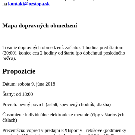
na
kontakt@ozstopa.sk
Mapa dopravných obmedzení
Trvanie dopravných obmedzení: začiatok 1 hodina pred štartom
(20:00), koniec cca 2 hodiny od štartu (po dobehnutí posledného
bežca).
Propozície
Dátum:
sobota 9. júna 2018
Štarty:
od 18:00
Povrch:
pevný povrch (asfalt, spevnený chodník, dlažba)
Časomiera:
individuálne elektronické meranie (čipy v štartových
číslach)
Prezentácia:
vopred v predajni EXIsport v Trebišove (podmienky