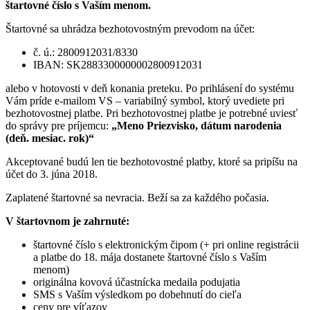
štartovné číslo s Vaším menom.
Štartovné sa uhrádza bezhotovostným prevodom na účet:
č. ú.: 2800912031/8330
IBAN: SK2883300000002800912031
alebo v hotovosti v deň konania preteku. Po prihlásení do systému
Vám príde e-mailom VS – variabilný symbol, ktorý uvediete pri
bezhotovostnej platbe. Pri bezhotovostnej platbe je potrebné uviesť
do správy pre príjemcu:
„Meno Priezvisko, dátum narodenia
(deň. mesiac. rok)“
Akceptované budú len tie bezhotovostné platby, ktoré sa pripíšu na
účet do 3. júna 2018.
Zaplatené štartovné sa nevracia. Beží sa za každého počasia.
V štartovnom je zahrnuté:
štartovné číslo s elektronickým čipom (+ pri online registrácii
a platbe do 18. mája dostanete štartovné číslo s Vaším
menom)
originálna kovová účastnícka medaila podujatia
SMS s Vaším výsledkom po dobehnutí do cieľa
ceny pre víťazov