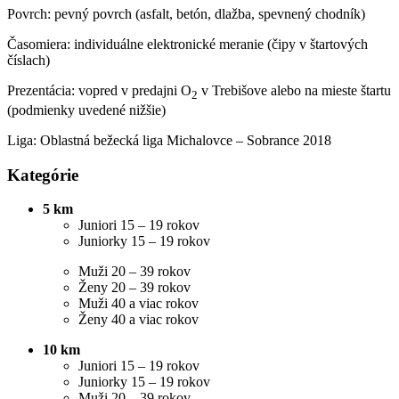
Povrch:
pevný povrch (asfalt, betón, dlažba, spevnený chodník)
Časomiera:
individuálne elektronické meranie (čipy v štartových
číslach)
Prezentácia:
vopred v predajni O
v Trebišove alebo na mieste štartu
2
(podmienky uvedené nižšie)
Liga:
Oblastná bežecká liga Michalovce – Sobrance 2018
Kategórie
5 km
Juniori 15 – 19 rokov
Juniorky 15 – 19 rokov
Muži 20 – 39 rokov
Ženy 20 – 39 rokov
Muži 40 a viac rokov
Ženy 40 a viac rokov
10 km
Juniori 15 – 19 rokov
Juniorky 15 – 19 rokov
Muži 20 – 39 rokov